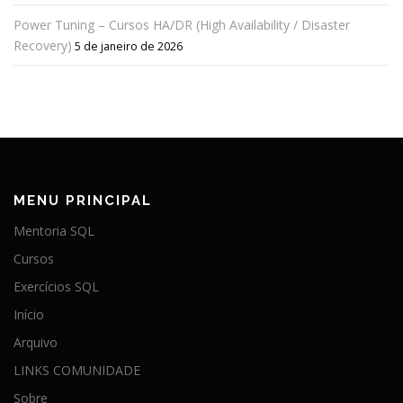
Power Tuning – Cursos HA/DR (High Availability / Disaster
Recovery)
5 de janeiro de 2026
MENU PRINCIPAL
Mentoria SQL
Cursos
Exercícios SQL
Início
Arquivo
LINKS COMUNIDADE
Sobre