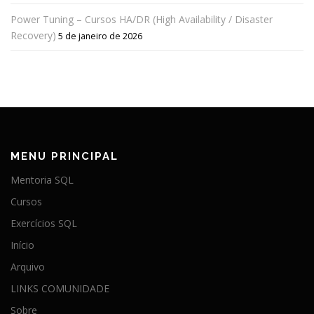
Power Tuning – Cursos HA/DR (High Availability / Disaster
Recovery)
5 de janeiro de 2026
MENU PRINCIPAL
Mentoria SQL
Cursos
Exercícios SQL
Início
Arquivo
LINKS COMUNIDADE
Sobre