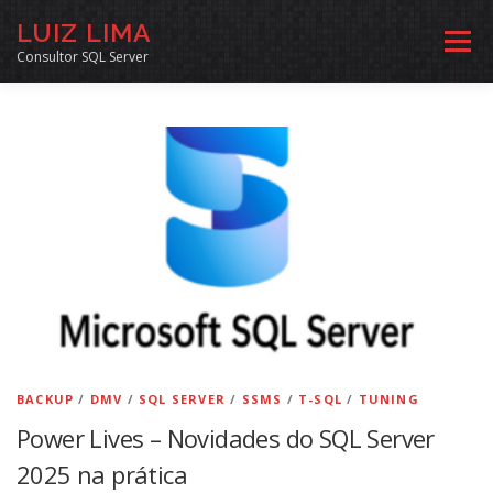
Pular
LUIZ LIMA
para
Menu
o
Consultor SQL Server
conteúdo
MENTORIA SQL
CURSOS
EXERCÍCIOS SQL
INÍCIO
ARQUIVO
LINKS COMUNIDADE
SOBRE
CONTATO
BACKUP
/
DMV
/
SQL SERVER
/
SSMS
/
T-SQL
/
TUNING
Power Lives – Novidades do SQL Server
2025 na prática