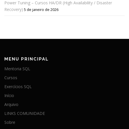
Power Tuning – Cursos HA/DR (High Availability / Disaster
Recovery)
5 de janeiro de 2026
MENU PRINCIPAL
Mentoria SQL
Cursos
Exercícios SQL
Início
Arquivo
LINKS COMUNIDADE
Sobre