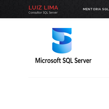
Pular
LUIZ LIMA
para
MENTORIA SQL
Consultor SQL Server
o
conteúdo