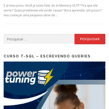
E aí meu povo, Você já ouviu falar do In-Memory OLTP? Pra que ele
serve? Quais problemas ele pode causar? Bora aprender um pouco?
Vou começar uma pequena série de …
Pesquisar
por:
CURSO T-SQL – ESCREVENDO QUERIES