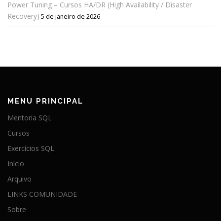
Power Tuning – Cursos HA/DR (High Availability / Disaster
Recovery)
5 de janeiro de 2026
MENU PRINCIPAL
Mentoria SQL
Cursos
Exercícios SQL
Início
Arquivo
LINKS COMUNIDADE
Sobre