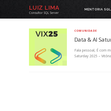
Pular
LUIZ LIMA
para
MENTORIA SQL
Consultor SQL Server
o
conteúdo
COMUNIDADE
Data & AI Satu
Fala pessoal, É com m
Saturday 2025 – Vitória