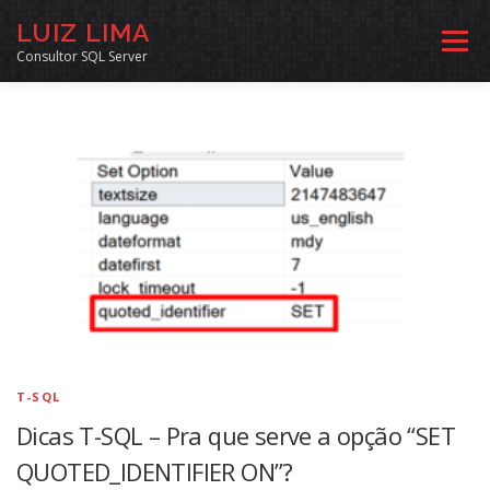
Pular
LUIZ LIMA
para
Menu
o
Consultor SQL Server
conteúdo
MENTORIA SQL
CURSOS
EXERCÍCIOS SQL
INÍCIO
ARQUIVO
LINKS COMUNIDADE
SOBRE
CONTATO
T-SQL
Dicas T-SQL – Pra que serve a opção “SET
QUOTED_IDENTIFIER ON”?