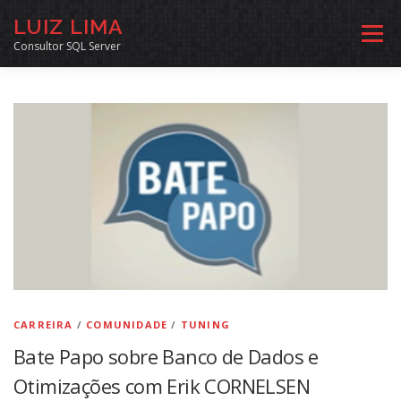
Pular
LUIZ LIMA
para
Menu
o
Consultor SQL Server
conteúdo
MENTORIA SQL
CURSOS
EXERCÍCIOS SQL
INÍCIO
ARQUIVO
LINKS COMUNIDADE
SOBRE
CONTATO
CARREIRA
/
COMUNIDADE
/
TUNING
Bate Papo sobre Banco de Dados e
Otimizações com Erik CORNELSEN