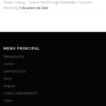
Power Tuning – Cursos HA/DR (High Availability / Disaster
Recovery)
5 de janeiro de 2026
MENU PRINCIPAL
Mentoria SQL
Cursos
Exercícios SQL
Início
Arquivo
LINKS COMUNIDADE
Sobre