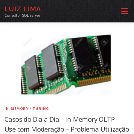
Pular
LUIZ LIMA
para
Menu
o
Consultor SQL Server
conteúdo
MENTORIA SQL
CURSOS
EXERCÍCIOS SQL
INÍCIO
ARQUIVO
LINKS COMUNIDADE
SOBRE
CONTATO
IN-MEMORY
/
TUNING
Casos do Dia a Dia – In-Memory OLTP –
Use com Moderação – Problema Utilização