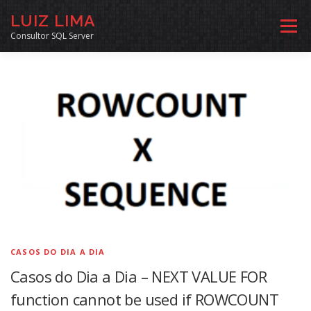
Pular
LUIZ LIMA
para
Menu
o
Consultor SQL Server
conteúdo
MENTORIA SQL
CURSOS
EXERCÍCIOS SQL
INÍCIO
ARQUIVO
LINKS COMUNIDADE
SOBRE
CONTATO
CASOS DO DIA A DIA
Casos do Dia a Dia – NEXT VALUE FOR
function cannot be used if ROWCOUNT