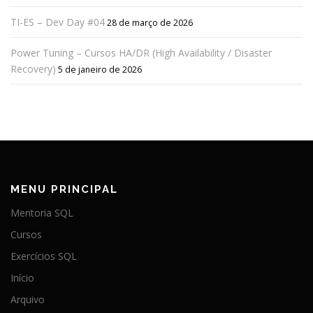
TI-ES – Dev Day #04
28 de março de 2026
Power Tuning – Cursos HA/DR (High Availability / Disaster
Recovery)
5 de janeiro de 2026
MENU PRINCIPAL
Mentoria SQL
Cursos
Exercícios SQL
Início
Arquivo