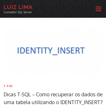
Pular
LUIZ LIMA
para
Menu
o
Consultor SQL Server
conteúdo
MENTORIA SQL
CURSOS
EXERCÍCIOS SQL
INÍCIO
ARQUIVO
LINKS COMUNIDADE
SOBRE
CONTATO
T-SQL
Dicas T-SQL – Como recuperar os dados de
uma tabela utilizando o IDENTITY_INSERT?