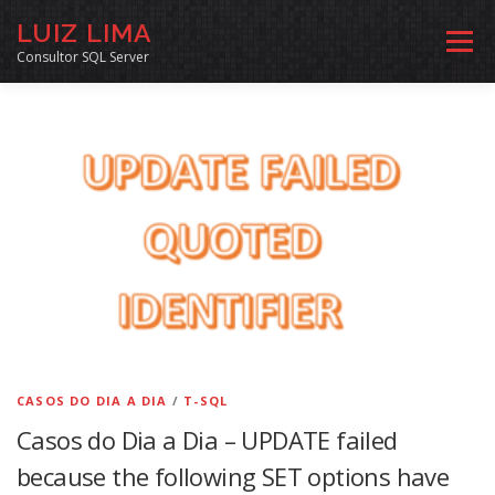
Pular
LUIZ LIMA
para
Menu
o
Consultor SQL Server
conteúdo
MENTORIA SQL
CURSOS
EXERCÍCIOS SQL
INÍCIO
ARQUIVO
LINKS COMUNIDADE
SOBRE
CONTATO
CASOS DO DIA A DIA
/
T-SQL
Casos do Dia a Dia – UPDATE failed
because the following SET options have