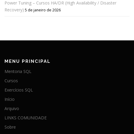
Power Tuning – Cursos HA/DR (High Availability / Disaster
Recovery)
5 de janeiro de 2026
MENU PRINCIPAL
Mentoria SQL
Cursos
Exercícios SQL
Início
Arquivo
LINKS COMUNIDADE
Sobre