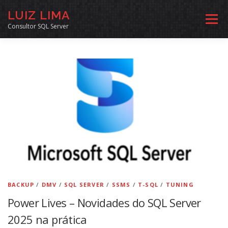
Pular
LUIZ LIMA
para
Menu
o
Consultor SQL Server
conteúdo
MENTORIA SQL
CURSOS
EXERCÍCIOS SQL
INÍCIO
ARQUIVO
LINKS COMUNIDADE
SOBRE
CONTATO
BACKUP
/
DMV
/
SQL SERVER
/
SSMS
/
T-SQL
/
TUNING
Power Lives – Novidades do SQL Server
2025 na prática