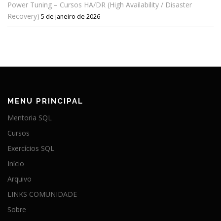
Power Tuning – Cursos HA/DR (High Availability / Disaster
Recovery)
5 de janeiro de 2026
MENU PRINCIPAL
Mentoria SQL
Cursos
Exercícios SQL
Início
Arquivo
LINKS COMUNIDADE
Sobre