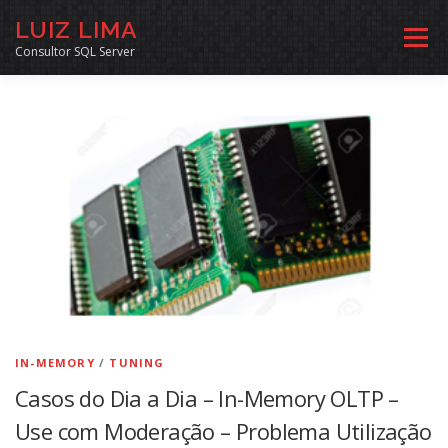
Pular
LUIZ LIMA
para
Menu
o
Consultor SQL Server
conteúdo
MENTORIA SQL
CURSOS
EXERCÍCIOS SQL
INÍCIO
ARQUIVO
LINKS COMUNIDADE
SOBRE
CONTATO
IN-MEMORY
/
TUNING
Casos do Dia a Dia – In-Memory OLTP –
Use com Moderação – Problema Utilização