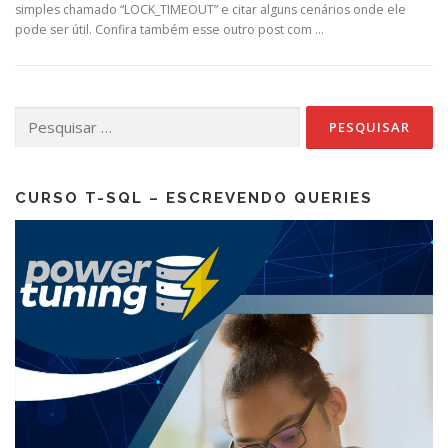
simples chamado “LOCK_TIMEOUT” e citar alguns cenários onde ele
pode ser útil. Confira também esse outro post com …
Pesquisar
por:
CURSO T-SQL – ESCREVENDO QUERIES