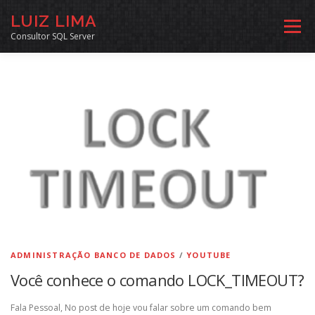
Pular
LUIZ LIMA
para
Menu
o
Consultor SQL Server
conteúdo
MENTORIA SQL
CURSOS
EXERCÍCIOS SQL
INÍCIO
ARQUIVO
LINKS COMUNIDADE
SOBRE
CONTATO
ADMINISTRAÇÃO BANCO DE DADOS
/
YOUTUBE
Você conhece o comando LOCK_TIMEOUT?
Fala Pessoal, No post de hoje vou falar sobre um comando bem