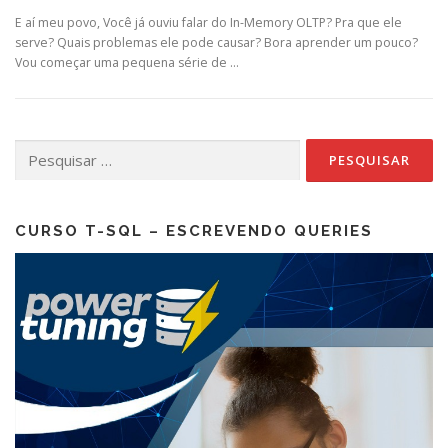
E aí meu povo, Você já ouviu falar do In-Memory OLTP? Pra que ele
serve? Quais problemas ele pode causar? Bora aprender um pouco?
Vou começar uma pequena série de …
Pesquisar
por:
CURSO T-SQL – ESCREVENDO QUERIES