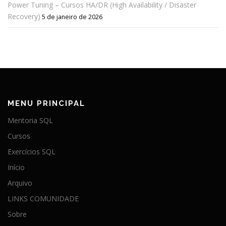
Power Tuning – Cursos HA/DR (High Availability / Disaster
Recovery)
5 de janeiro de 2026
MENU PRINCIPAL
Mentoria SQL
Cursos
Exercícios SQL
Início
Arquivo
LINKS COMUNIDADE
Sobre