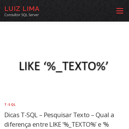
Pular
LUIZ LIMA
para
Menu
o
Consultor SQL Server
conteúdo
MENTORIA SQL
CURSOS
EXERCÍCIOS SQL
INÍCIO
ARQUIVO
LINKS COMUNIDADE
SOBRE
CONTATO
T-SQL
Dicas T-SQL – Pesquisar Texto – Qual a
diferença entre LIKE ‘%_TEXTO%’ e ‘%