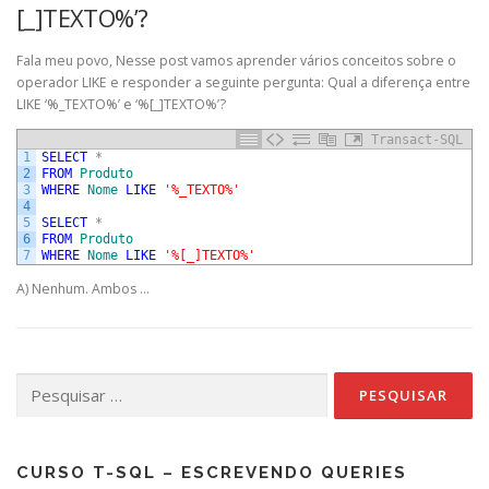
[_]TEXTO%’?
Fala meu povo, Nesse post vamos aprender vários conceitos sobre o
operador LIKE e responder a seguinte pergunta: Qual a diferença entre
LIKE ‘%_TEXTO%’ e ‘%[_]TEXTO%’?
Transact-SQL
1
SELECT
*
2
FROM
Produto
3
WHERE
Nome
LIKE
'%_TEXTO%'
4
5
SELECT
*
6
FROM
Produto
7
WHERE
Nome
LIKE
'%[_]TEXTO%'
A) Nenhum. Ambos …
Pesquisar
por:
CURSO T-SQL – ESCREVENDO QUERIES