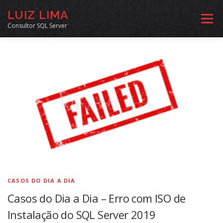
Pular
LUIZ LIMA
para
Menu
o
Consultor SQL Server
conteúdo
MENTORIA SQL
CURSOS
EXERCÍCIOS SQL
INÍCIO
ARQUIVO
LINKS COMUNIDADE
SOBRE
CONTATO
CASOS DO DIA A DIA
Casos do Dia a Dia – Erro com ISO de
Instalação do SQL Server 2019