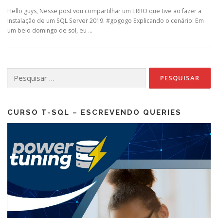
Hello guys, Nesse post vou compartilhar um ERRO que tive ao fazer a
Instalação de um SQL Server 2019. #gogogo Explicando o cenário: Em
um belo domingo de sol, eu …
Pesquisar
por:
CURSO T-SQL – ESCREVENDO QUERIES