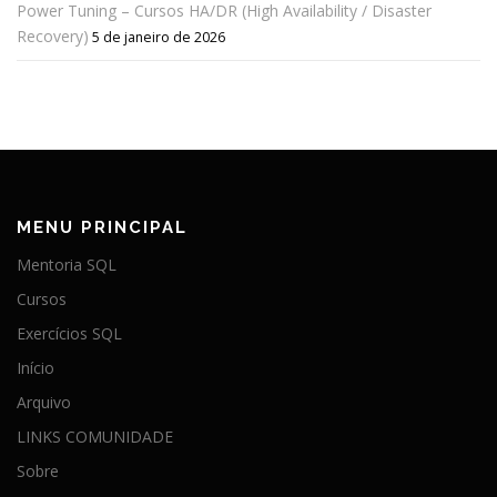
Power Tuning – Cursos HA/DR (High Availability / Disaster
Recovery)
5 de janeiro de 2026
MENU PRINCIPAL
Mentoria SQL
Cursos
Exercícios SQL
Início
Arquivo
LINKS COMUNIDADE
Sobre