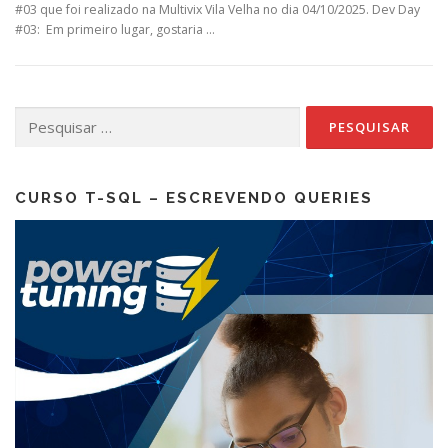
#03 que foi realizado na Multivix Vila Velha no dia 04/10/2025. Dev Day
#03: Em primeiro lugar, gostaria …
Pesquisar
por:
CURSO T-SQL – ESCREVENDO QUERIES