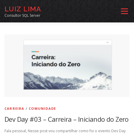
Pular
LUIZ LIMA
para
Menu
o
Consultor SQL Server
conteúdo
MENTORIA SQL
CURSOS
EXERCÍCIOS SQL
INÍCIO
ARQUIVO
LINKS COMUNIDADE
SOBRE
CONTATO
CARREIRA
/
COMUNIDADE
Dev Day #03 – Carreira – Iniciando do Zero
Fala pessoal, Nesse post vou compartilhar como foi o evento Dev Day