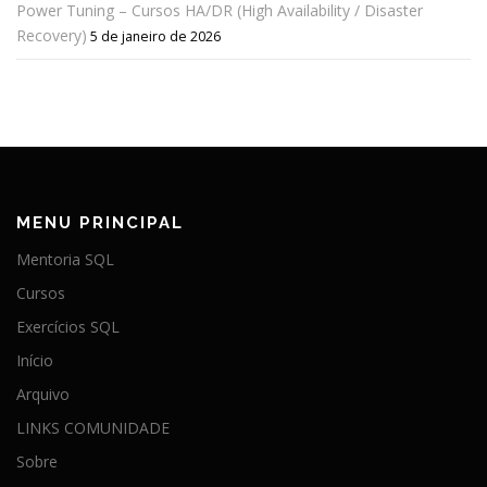
Power Tuning – Cursos HA/DR (High Availability / Disaster
Recovery)
5 de janeiro de 2026
MENU PRINCIPAL
Mentoria SQL
Cursos
Exercícios SQL
Início
Arquivo
LINKS COMUNIDADE
Sobre