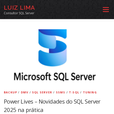
Pular
LUIZ LIMA
para
Menu
o
Consultor SQL Server
conteúdo
MENTORIA SQL
CURSOS
EXERCÍCIOS SQL
INÍCIO
ARQUIVO
LINKS COMUNIDADE
SOBRE
CONTATO
BACKUP
/
DMV
/
SQL SERVER
/
SSMS
/
T-SQL
/
TUNING
Power Lives – Novidades do SQL Server
2025 na prática