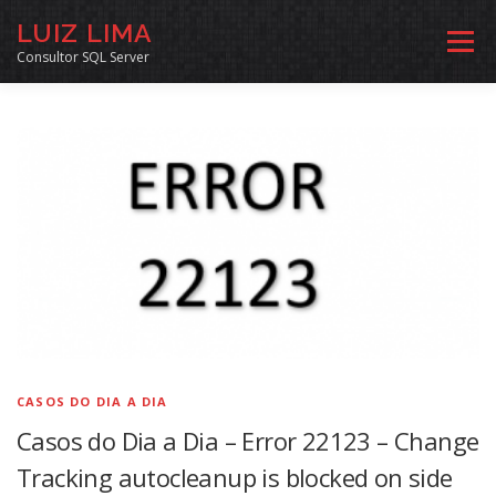
Pular
LUIZ LIMA
para
Menu
o
Consultor SQL Server
conteúdo
MENTORIA SQL
CURSOS
EXERCÍCIOS SQL
INÍCIO
ARQUIVO
LINKS COMUNIDADE
SOBRE
CONTATO
CASOS DO DIA A DIA
Casos do Dia a Dia – Error 22123 – Change
Tracking autocleanup is blocked on side