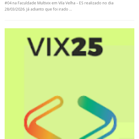
#04 na Faculdade Multivix em Vila Velha – ES realizado no dia
28/03/2026. Já adianto que foi irado …