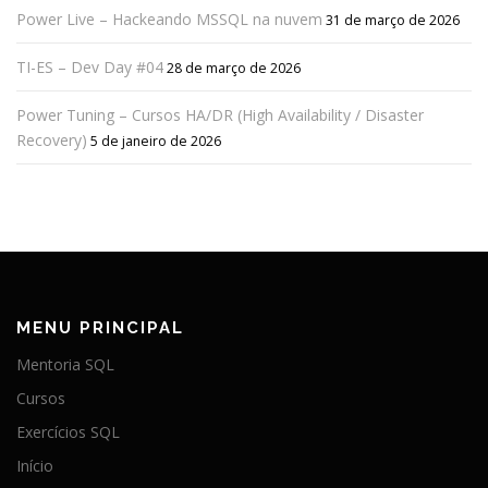
Power Live – Hackeando MSSQL na nuvem
31 de março de 2026
TI-ES – Dev Day #04
28 de março de 2026
Power Tuning – Cursos HA/DR (High Availability / Disaster
Recovery)
5 de janeiro de 2026
MENU PRINCIPAL
Mentoria SQL
Cursos
Exercícios SQL
Início