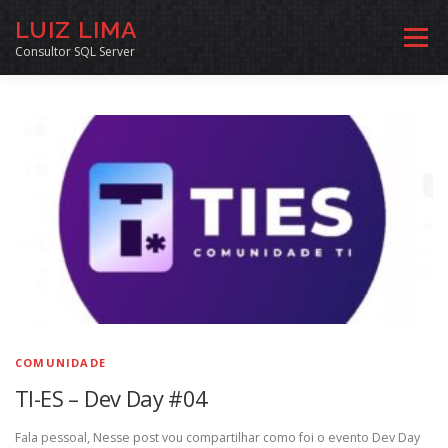
Pular
LUIZ LIMA
para
Menu
o
Consultor SQL Server
conteúdo
MENTORIA SQL
CURSOS
EXERCÍCIOS SQL
INÍCIO
ARQUIVO
LINKS COMUNIDADE
SOBRE
CONTATO
COMUNIDADE
TI-ES – Dev Day #04
Fala pessoal, Nesse post vou compartilhar como foi o evento Dev Day