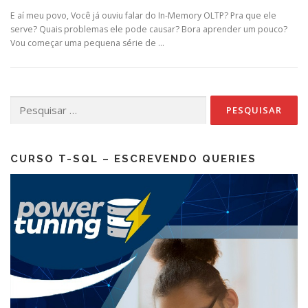
E aí meu povo, Você já ouviu falar do In-Memory OLTP? Pra que ele
serve? Quais problemas ele pode causar? Bora aprender um pouco?
Vou começar uma pequena série de …
Pesquisar
por:
CURSO T-SQL – ESCREVENDO QUERIES