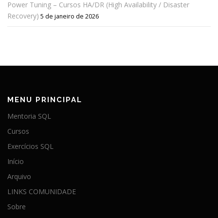
Power Tuning – Cursos HA/DR (High Availability / Disaster
Recovery)
5 de janeiro de 2026
MENU PRINCIPAL
Mentoria SQL
Cursos
Exercícios SQL
Início
Arquivo
LINKS COMUNIDADE
Sobre