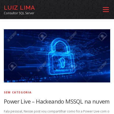
Pular
LUIZ LIMA
para
Menu
o
Consultor SQL Server
conteúdo
MENTORIA SQL
CURSOS
EXERCÍCIOS SQL
INÍCIO
ARQUIVO
LINKS COMUNIDADE
SOBRE
CONTATO
SEM CATEGORIA
Power Live – Hackeando MSSQL na nuvem
Fala pessoal, Nesse post vou compartilhar como foi a Power Live com o