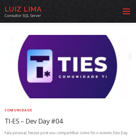
Pular
LUIZ LIMA
para
Menu
o
Consultor SQL Server
conteúdo
MENTORIA SQL
CURSOS
EXERCÍCIOS SQL
INÍCIO
ARQUIVO
LINKS COMUNIDADE
SOBRE
CONTATO
COMUNIDADE
TI-ES – Dev Day #04
Fala pessoal, Nesse post vou compartilhar como foi o evento Dev Day