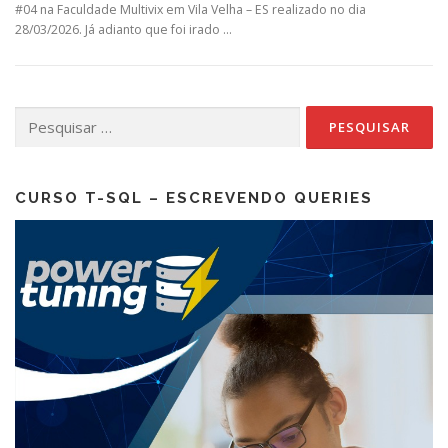
#04 na Faculdade Multivix em Vila Velha – ES realizado no dia
28/03/2026. Já adianto que foi irado …
Pesquisar
por:
CURSO T-SQL – ESCREVENDO QUERIES