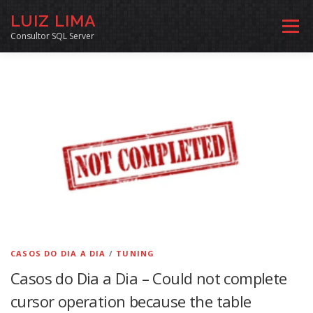
Pular
LUIZ LIMA
para
Menu
o
Consultor SQL Server
conteúdo
MENTORIA SQL
CURSOS
EXERCÍCIOS SQL
INÍCIO
ARQUIVO
LINKS COMUNIDADE
SOBRE
CONTATO
CASOS DO DIA A DIA
/
TUNING
Casos do Dia a Dia – Could not complete
cursor operation because the table