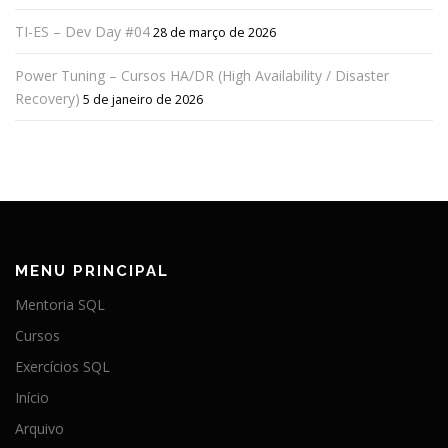
TI-ES – Dev Day #04
28 de março de 2026
Power Tuning – Cursos HA/DR (High Availability / Disaster
Recovery)
5 de janeiro de 2026
MENU PRINCIPAL
Mentoria SQL
Cursos
Exercícios SQL
Início
Arquivo