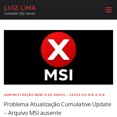
Pular
LUIZ LIMA
para
Menu
o
Consultor SQL Server
conteúdo
MENTORIA SQL
CURSOS
EXERCÍCIOS SQL
INÍCIO
ARQUIVO
LINKS COMUNIDADE
SOBRE
CONTATO
ADMINISTRAÇÃO BANCO DE DADOS
/
CASOS DO DIA A DIA
Problema Atualização Cumulative Update
– Arquivo MSI ausente