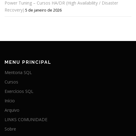
Power Tuning – Cursos HA/DR (High Availability / Disaster
Recovery)
5 de janeiro de 2026
MENU PRINCIPAL
Mentoria SQL
Cursos
Exercícios SQL
Início
Arquivo
LINKS COMUNIDADE
Sobre