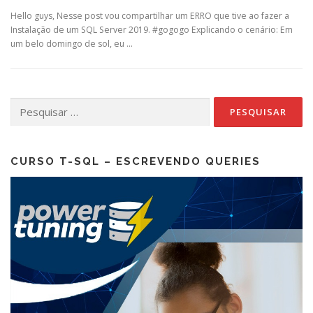
Hello guys, Nesse post vou compartilhar um ERRO que tive ao fazer a
Instalação de um SQL Server 2019. #gogogo Explicando o cenário: Em
um belo domingo de sol, eu …
Pesquisar
por:
CURSO T-SQL – ESCREVENDO QUERIES