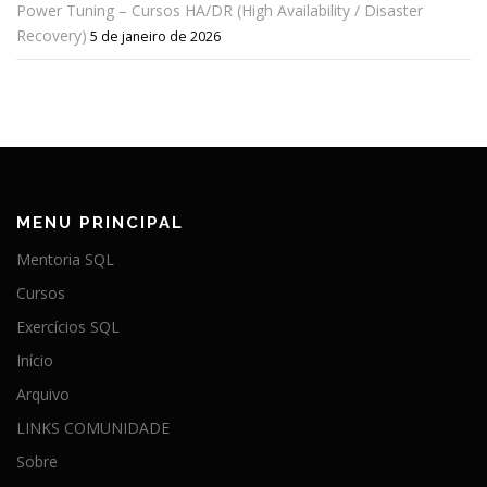
Power Tuning – Cursos HA/DR (High Availability / Disaster
Recovery)
5 de janeiro de 2026
MENU PRINCIPAL
Mentoria SQL
Cursos
Exercícios SQL
Início
Arquivo
LINKS COMUNIDADE
Sobre