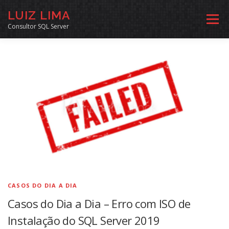
Pular
LUIZ LIMA
para
Menu
o
Consultor SQL Server
conteúdo
MENTORIA SQL
CURSOS
EXERCÍCIOS SQL
INÍCIO
ARQUIVO
LINKS COMUNIDADE
SOBRE
CONTATO
CASOS DO DIA A DIA
Casos do Dia a Dia – Erro com ISO de
Instalação do SQL Server 2019