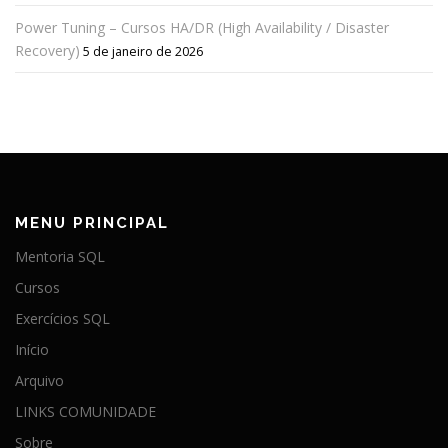
Power Tuning – Cursos HA/DR (High Availability / Disaster
Recovery)
5 de janeiro de 2026
MENU PRINCIPAL
Mentoria SQL
Cursos
Exercícios SQL
Início
Arquivo
LINKS COMUNIDADE
Sobre