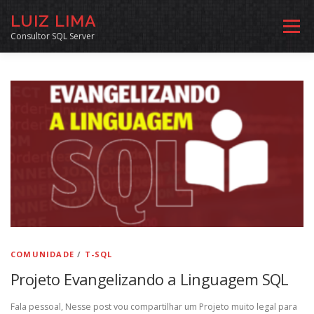
Pular
LUIZ LIMA
para
Menu
o
Consultor SQL Server
conteúdo
MENTORIA SQL
CURSOS
EXERCÍCIOS SQL
INÍCIO
ARQUIVO
LINKS COMUNIDADE
SOBRE
CONTATO
COMUNIDADE
/
T-SQL
Projeto Evangelizando a Linguagem SQL
Fala pessoal, Nesse post vou compartilhar um Projeto muito legal para