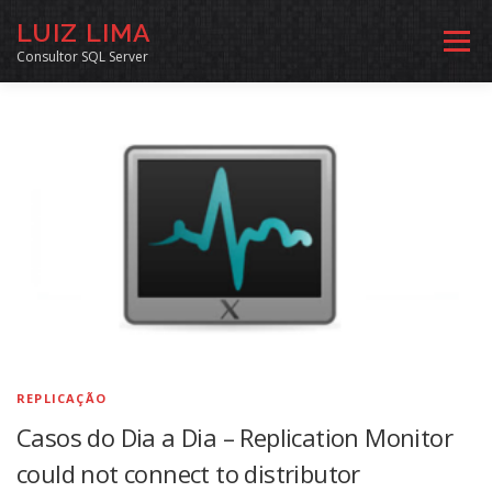
Pular
LUIZ LIMA
para
Menu
o
Consultor SQL Server
conteúdo
MENTORIA SQL
CURSOS
EXERCÍCIOS SQL
INÍCIO
ARQUIVO
LINKS COMUNIDADE
SOBRE
CONTATO
REPLICAÇÃO
Casos do Dia a Dia – Replication Monitor
could not connect to distributor