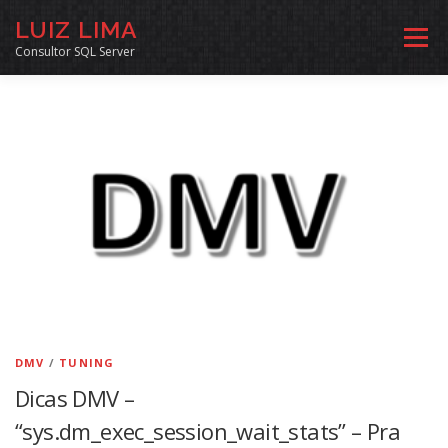
Pular
LUIZ LIMA
para
Menu
o
Consultor SQL Server
conteúdo
MENTORIA SQL
CURSOS
EXERCÍCIOS SQL
INÍCIO
ARQUIVO
LINKS COMUNIDADE
SOBRE
CONTATO
DMV
/
TUNING
Dicas DMV –
“sys.dm_exec_session_wait_stats” – Pra