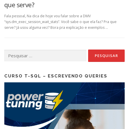
que serve?
Fala pessoal, Na dica de hoje vou falar sobre a DMV
“sys.dm_exec_session_wait_stats”. Você sabe o que ela faz? Pra que
serve? Já usou alguma vez? Bora pra explicação e exemplos …
Pesquisar
por:
CURSO T-SQL – ESCREVENDO QUERIES