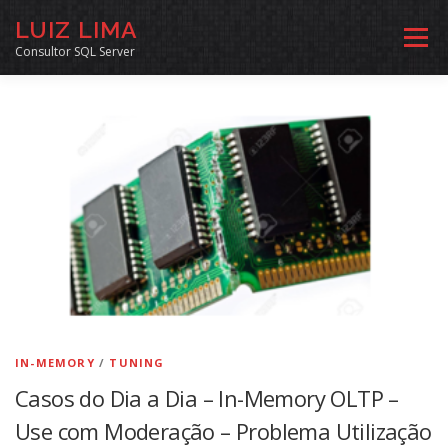
Pular
LUIZ LIMA
para
Menu
o
Consultor SQL Server
conteúdo
MENTORIA SQL
CURSOS
EXERCÍCIOS SQL
INÍCIO
ARQUIVO
LINKS COMUNIDADE
SOBRE
CONTATO
IN-MEMORY
/
TUNING
Casos do Dia a Dia – In-Memory OLTP –
Use com Moderação – Problema Utilização