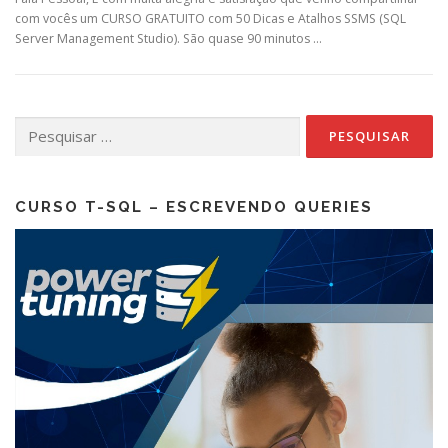
com vocês um CURSO GRATUITO com 50 Dicas e Atalhos SSMS (SQL
Server Management Studio). São quase 90 minutos …
Pesquisar
por:
CURSO T-SQL – ESCREVENDO QUERIES