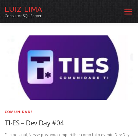
Pular
LUIZ LIMA
para
Menu
o
Consultor SQL Server
conteúdo
MENTORIA SQL
CURSOS
EXERCÍCIOS SQL
INÍCIO
ARQUIVO
LINKS COMUNIDADE
SOBRE
CONTATO
COMUNIDADE
TI-ES – Dev Day #04
Fala pessoal, Nesse post vou compartilhar como foi o evento Dev Day