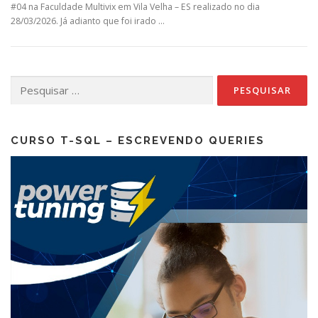
#04 na Faculdade Multivix em Vila Velha – ES realizado no dia
28/03/2026. Já adianto que foi irado …
Pesquisar
por:
CURSO T-SQL – ESCREVENDO QUERIES