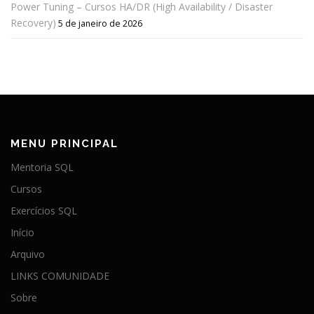
Power Tuning – Cursos HA/DR (High Availability / Disaster
Recovery)
5 de janeiro de 2026
MENU PRINCIPAL
Mentoria SQL
Cursos
Exercícios SQL
Início
Arquivo
LINKS COMUNIDADE
Sobre