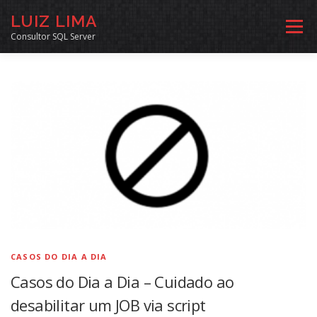
Pular
LUIZ LIMA
para
Menu
o
Consultor SQL Server
conteúdo
MENTORIA SQL
CURSOS
EXERCÍCIOS SQL
INÍCIO
ARQUIVO
LINKS COMUNIDADE
SOBRE
CONTATO
CASOS DO DIA A DIA
Casos do Dia a Dia – Cuidado ao
desabilitar um JOB via script