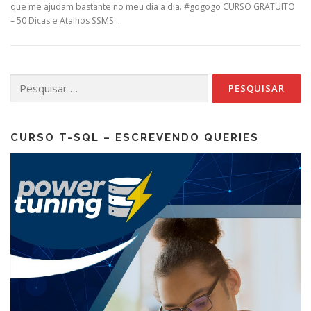
que me ajudam bastante no meu dia a dia. #gogogo CURSO GRATUITO
– 50 Dicas e Atalhos SSMS …
Pesquisar
por:
CURSO T-SQL – ESCREVENDO QUERIES