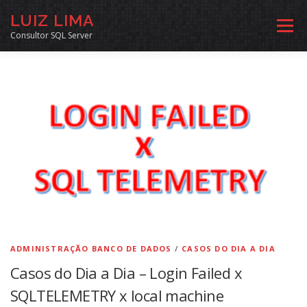
Pular
LUIZ LIMA
para
Menu
o
Consultor SQL Server
conteúdo
MENTORIA SQL
CURSOS
EXERCÍCIOS SQL
INÍCIO
ARQUIVO
LINKS COMUNIDADE
SOBRE
CONTATO
ADMINISTRAÇÃO BANCO DE DADOS
/
CASOS DO DIA A DIA
Casos do Dia a Dia – Login Failed x
SQLTELEMETRY x local machine