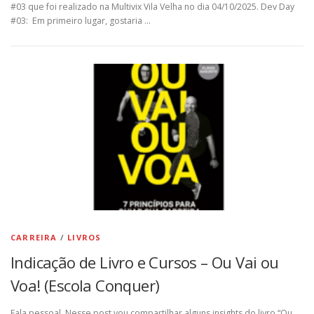
#03 que foi realizado na Multivix Vila Velha no dia 04/10/2025. Dev Day
#03: Em primeiro lugar, gostaria …
CARREIRA
/
LIVROS
Indicação de Livro e Cursos – Ou Vai ou
Voa! (Escola Conquer)
Fala pessoal, Nesse post vou compartilhar alguns insights do livro “Ou