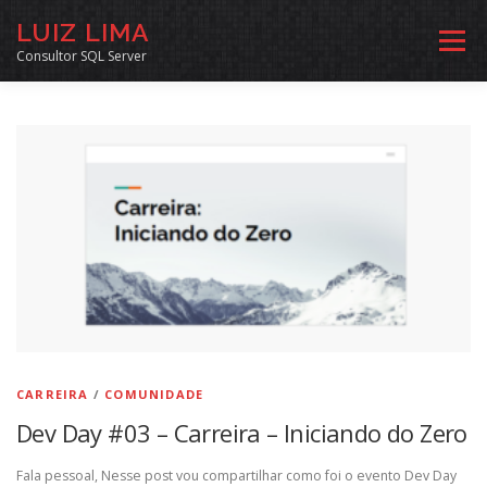
Pular
LUIZ LIMA
para
Menu
o
Consultor SQL Server
conteúdo
MENTORIA SQL
CURSOS
EXERCÍCIOS SQL
INÍCIO
ARQUIVO
LINKS COMUNIDADE
SOBRE
CONTATO
CARREIRA
/
COMUNIDADE
Dev Day #03 – Carreira – Iniciando do Zero
Fala pessoal, Nesse post vou compartilhar como foi o evento Dev Day