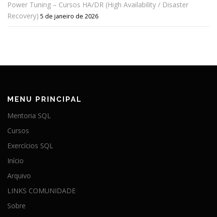
Power Tuning – Cursos HA/DR (High Availability / Disaster
Recovery)
5 de janeiro de 2026
MENU PRINCIPAL
Mentoria SQL
Cursos
Exercícios SQL
Início
Arquivo
LINKS COMUNIDADE
Sobre