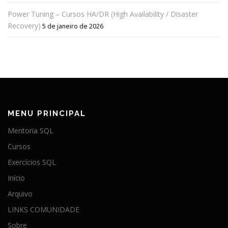
Power Tuning – Cursos HA/DR (High Availability / Disaster
Recovery)
5 de janeiro de 2026
MENU PRINCIPAL
Mentoria SQL
Cursos
Exercícios SQL
Início
Arquivo
LINKS COMUNIDADE
Sobre