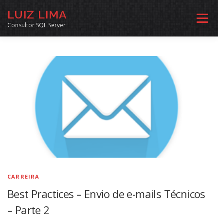
Pular
LUIZ LIMA
para
Menu
o
Consultor SQL Server
conteúdo
MENTORIA SQL
CURSOS
EXERCÍCIOS SQL
INÍCIO
ARQUIVO
LINKS COMUNIDADE
SOBRE
CONTATO
CARREIRA
Best Practices – Envio de e-mails Técnicos
– Parte 2