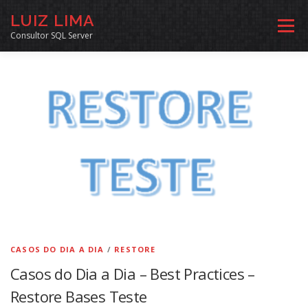
Pular
LUIZ LIMA
para
Menu
o
Consultor SQL Server
conteúdo
MENTORIA SQL
CURSOS
EXERCÍCIOS SQL
INÍCIO
ARQUIVO
LINKS COMUNIDADE
SOBRE
CONTATO
CASOS DO DIA A DIA
/
RESTORE
Casos do Dia a Dia – Best Practices –
Restore Bases Teste