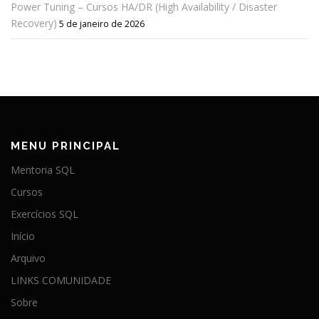
Power Tuning – Cursos HA/DR (High Availability / Disaster
Recovery)
5 de janeiro de 2026
MENU PRINCIPAL
Mentoria SQL
Cursos
Exercícios SQL
Início
Arquivo
LINKS COMUNIDADE
Sobre