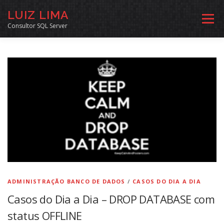
Pular
LUIZ LIMA
para
Menu
o
Consultor SQL Server
conteúdo
MENTORIA SQL
CURSOS
EXERCÍCIOS SQL
INÍCIO
ARQUIVO
LINKS COMUNIDADE
SOBRE
CONTATO
ADMINISTRAÇÃO BANCO DE DADOS
/
CASOS DO DIA A DIA
Casos do Dia a Dia – DROP DATABASE com
status OFFLINE