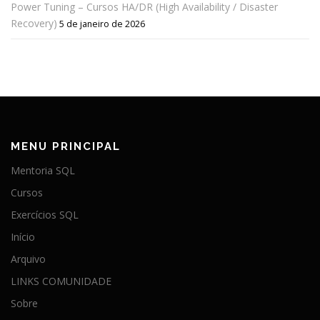
Power Tuning – Cursos HA/DR (High Availability / Disaster
Recovery)
5 de janeiro de 2026
MENU PRINCIPAL
Mentoria SQL
Cursos
Exercícios SQL
Início
Arquivo
LINKS COMUNIDADE
Sobre