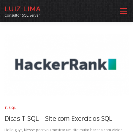
Pular
LUIZ LIMA
para
Menu
o
Consultor SQL Server
conteúdo
MENTORIA SQL
CURSOS
EXERCÍCIOS SQL
INÍCIO
ARQUIVO
LINKS COMUNIDADE
SOBRE
CONTATO
T-SQL
Dicas T-SQL – Site com Exercícios SQL
Hello guys, Nesse post vou mostrar um site muito bacana com vários