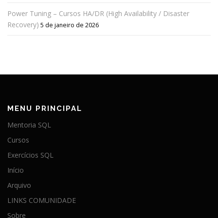
Power Tuning – Cursos HA/DR (High Availability / Disaster
Recovery)
5 de janeiro de 2026
MENU PRINCIPAL
Mentoria SQL
Cursos
Exercícios SQL
Início
Arquivo
LINKS COMUNIDADE
Sobre