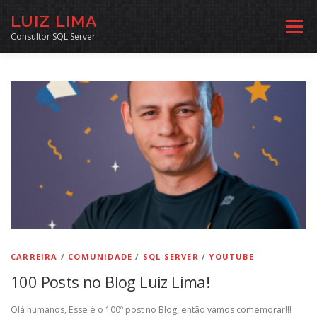
Pular
LUIZ LIMA
para
Menu
o
Consultor SQL Server
conteúdo
MENTORIA SQL
CURSOS
EXERCÍCIOS SQL
INÍCIO
ARQUIVO
LINKS COMUNIDADE
SOBRE
CONTATO
CARREIRA
/
COMUNIDADE
/
SQL SERVER
/
YOUTUBE
100 Posts no Blog Luiz Lima!
Olá humanos, Esse é o 100º post no Blog, então vamos comemorar!!!