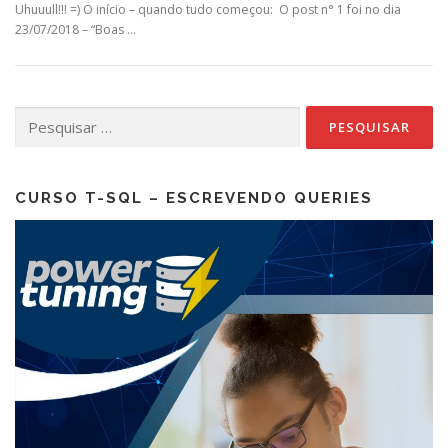
Uhuuull!!! =) O início – quando tudo começou: O post n° 1 foi no dia
23/07/2018 – “Boas …
Pesquisar
por:
CURSO T-SQL – ESCREVENDO QUERIES