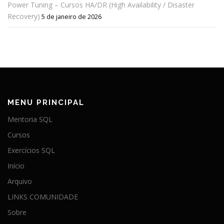
Power Tuning – Cursos HA/DR (High Availability / Disaster
Recovery)
5 de janeiro de 2026
MENU PRINCIPAL
Mentoria SQL
Cursos
Exercícios SQL
Início
Arquivo
LINKS COMUNIDADE
Sobre