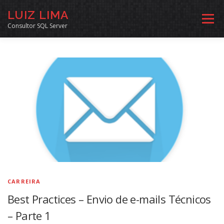
Pular
LUIZ LIMA
para
Menu
o
Consultor SQL Server
conteúdo
MENTORIA SQL
CURSOS
EXERCÍCIOS SQL
INÍCIO
ARQUIVO
LINKS COMUNIDADE
SOBRE
CONTATO
CARREIRA
Best Practices – Envio de e-mails Técnicos
– Parte 1