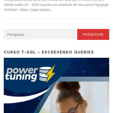
cliente onde o IF … ELSE impactou no resultado de uma query! #gogogo
YouTube – Vídeo: Segue abaixo …
Pesquisar
por:
CURSO T-SQL – ESCREVENDO QUERIES