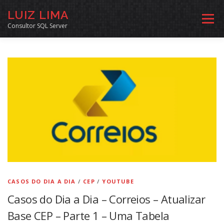
Pular
LUIZ LIMA
para
Menu
o
Consultor SQL Server
conteúdo
MENTORIA SQL
CURSOS
EXERCÍCIOS SQL
INÍCIO
ARQUIVO
LINKS COMUNIDADE
SOBRE
CONTATO
CASOS DO DIA A DIA
/
CEP
/
YOUTUBE
Casos do Dia a Dia – Correios – Atualizar
Base CEP – Parte 1 – Uma Tabela