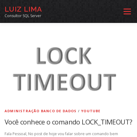
Pular
LUIZ LIMA
para
Menu
o
Consultor SQL Server
conteúdo
MENTORIA SQL
CURSOS
EXERCÍCIOS SQL
INÍCIO
ARQUIVO
LINKS COMUNIDADE
SOBRE
CONTATO
ADMINISTRAÇÃO BANCO DE DADOS
/
YOUTUBE
Você conhece o comando LOCK_TIMEOUT?
Fala Pessoal, No post de hoje vou falar sobre um comando bem